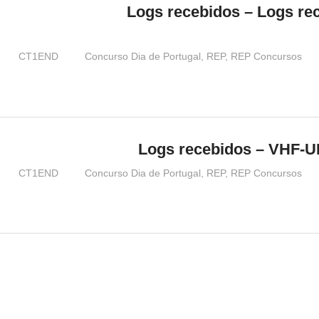
Logs recebidos – Logs re
CT1END
Concurso Dia de Portugal
,
REP
,
REP Concursos
Logs recebidos – VHF-U
CT1END
Concurso Dia de Portugal
,
REP
,
REP Concursos
o
s