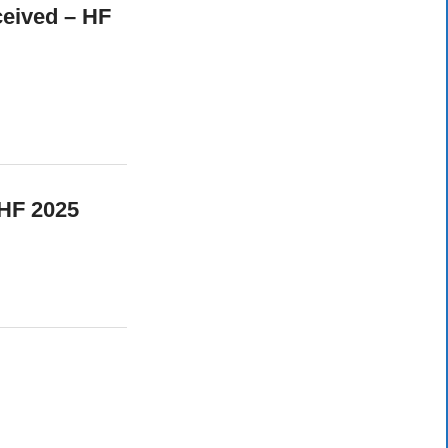
ceived – HF
HF 2025