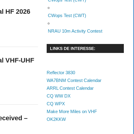
al HF 2026
CWops Test (CWT)
NRAU 10m Activity Contest
LINKS DE INTERESSE:
al VHF-UHF
Reflector 3830
WA7BNM Contest Calendar
ARRL Contest Calendar
CQ WW DX
CQ WPX
Make More Miles on VHF
eceived –
OK2KKW