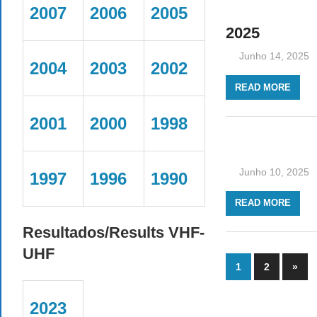
2007
2006
2005
2025
Junho 14, 2025
2004
2003
2002
READ MORE
2001
2000
1998
Junho 10, 2025
1997
1996
1990
READ MORE
Resultados/Results VHF-
UHF
Paginaçã
Next
1
2
»
Post
dos
2023