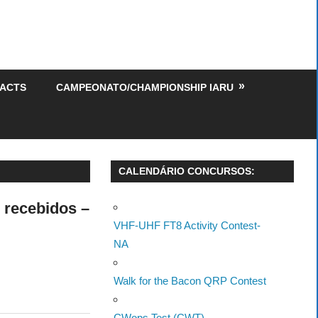
TACTS
CAMPEONATO/CHAMPIONSHIP IARU
CALENDÁRIO CONCURSOS:
 recebidos –
VHF-UHF FT8 Activity Contest-
NA
Walk for the Bacon QRP Contest
CWops Test (CWT)