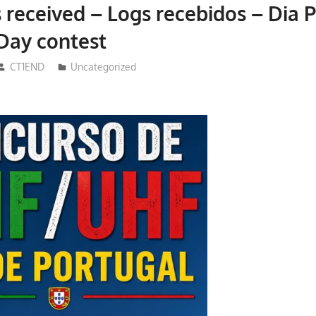
 received – Logs recebidos – Dia 
Day contest
CT1END
Uncategorized