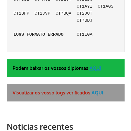
                        CT1AYI  CT1AGS	
CT1BFP	CT2JVP	CT7BQA	CT2JUT	
                        CT7BDJ
LOGS FORMATO ERRADO
	CT1
Podem baixar os vossos diplomas
AQUI
Visualizar os vosso logs verificados
AQUI
Noticias recentes