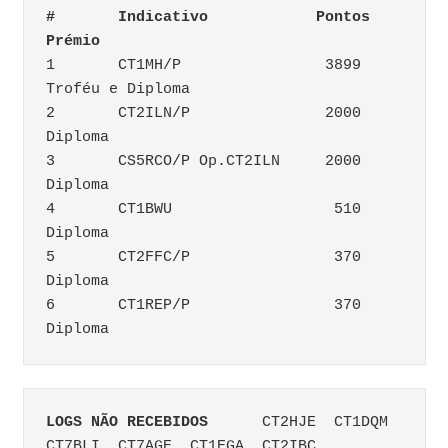
#	Indicativo	      Pontos	
Prémio
1	CT1MH/P		       3899	
Troféu e Diploma
2	CT2ILN/P	       2000	
Diploma
3	CS5RCO/P Op.CT2ILN     2000	
Diploma
4	CT1BWU		        510	
Diploma
5	CT2FFC/P		370	
Diploma
6	CT1REP/P		370	
Diploma
LOGS NÃO RECEBIDOS
	CT2HJE	CT1DQM	
CT7BLI	CT7AGE	CT1EGA	CT2IBC	