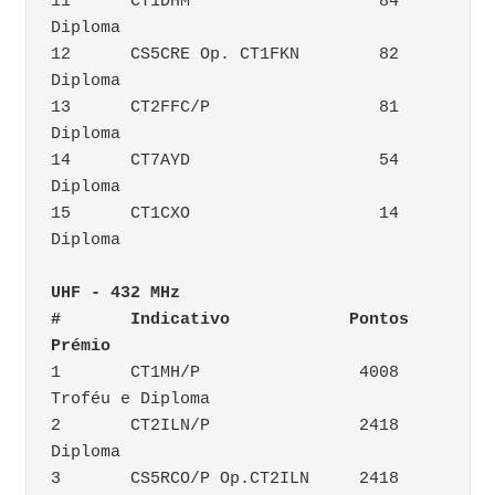
11	CT1DHM		         84	
Diploma
12	CS5CRE Op. CT1FKN	 82	
Diploma
13	CT2FFC/P		 81	
Diploma
14	CT7AYD		         54	
Diploma
15	CT1CXO		         14	
Diploma
UHF - 432 MHz		
#	Indicativo	      Pontos	
Prémio
1	CT1MH/P		       4008	
Troféu e Diploma
2	CT2ILN/P	       2418	
Diploma
3	CS5RCO/P Op.CT2ILN     2418	