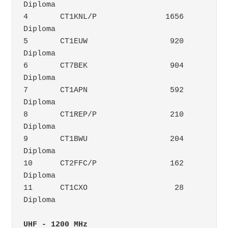
Diploma
4	CT1KNL/P	       1656	
Diploma
5	CT1EUW		        920	
Diploma
6	CT7BEK		        904	
Diploma
7	CT1APN		        592	
Diploma
8	CT1REP/P		210	
Diploma
9	CT1BWU		        204	
Diploma
10	CT2FFC/P		162	
Diploma
11	CT1CXO		         28	
Diploma
UHF - 1200 MHz		