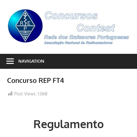
Skip
to
C
content
–
C
By
REP
NAVIGATION
Concurso REP FT4
Post Views:
1.068
Regulamento