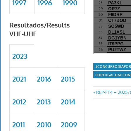
1997
1996
1990
Resultados/Results
VHF-UHF
2023
#CONCURSODIAPOR
PORTUGAL DAY CON
2021
2016
2015
Navegaç
Previous
REP-FT4 – 2025/
Post:
2012
2013
2014
de
artigos
2011
2010
2009