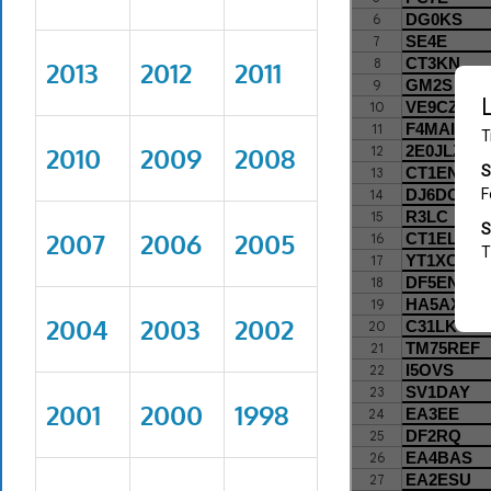
2013
2012
2011
2010
2009
2008
2007
2006
2005
2004
2003
2002
2001
2000
1998