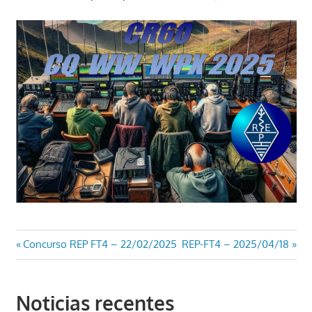
Navegação
Previous
Next
Concurso REP FT4 – 22/02/2025
REP-FT4 – 2025/04/18
Post:
Post:
de
artigos
Noticias recentes