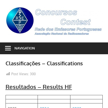
Skip
to
C
content
–
C
By
REP
NAVIGATION
Classificações – Classifications
Post Views:
300
Resultados – Results HF